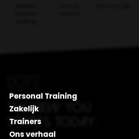
Dieuwke
Thomas
Petra Van Zijp
Simonis-
Heidstra
Stellinga
Personal Training
The new you
Zakelijk
starts today.
Trainers
Ons verhaal