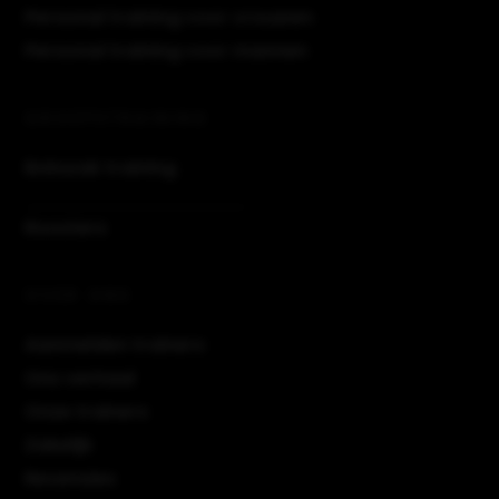
Personal training voor vrouwen
Personal training voor mannen
GROEPSTRAINING
Bokszak training
Roosters
OVER ONS
Aanmelden trainers
Ons verhaal
Onze trainers
Zakelijk
Recensies