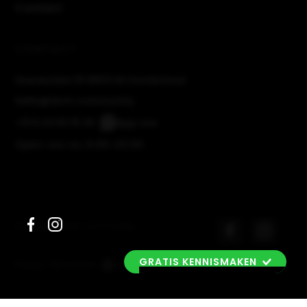
Contact
CONTACT
Hoevestein 19 4903 SE Oosterhout
hello@dott.community
‭+31 6 24 83 15 29‬
App ons
Open: ma-zo, 6:00-23:00
Copyright Dott. Community
GRATIS KENNISMAKEN
Design with power
by Bomdiggy