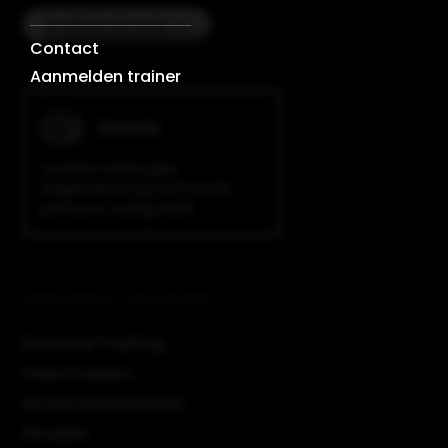
IK MELD ME AAN
Contact
Aanmelden trainer
Dennis
Goede trainingen
afgestemd op wat je als
persoon nodig hebt.
PERSONAL TRAINING
Personal Training
Onze trainers
Gratis kennismaken
Afvallen