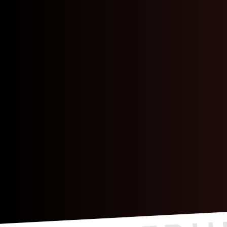
IK MELD ME AAN
ROOSTERS
Alles eru