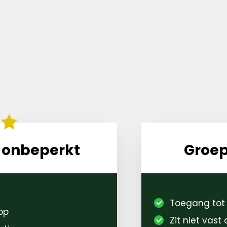
 onbeperkt
Groep
Toegang tot 
pp
Zit niet vas